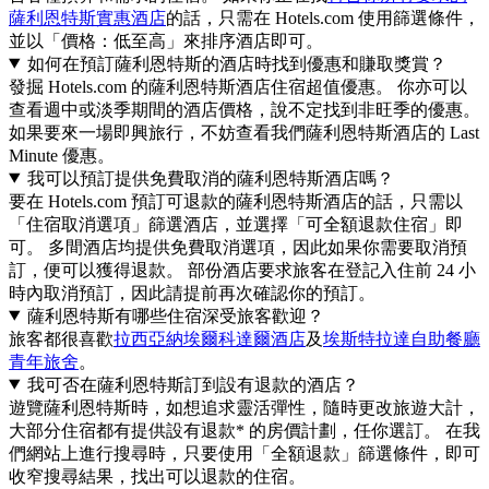
薩利恩特斯實惠酒店
的話，只需在 Hotels.com 使用篩選條件，
並以「價格：低至高」來排序酒店即可。
如何在預訂薩利恩特斯的酒店時找到優惠和賺取獎賞？
發掘 Hotels.com 的薩利恩特斯酒店住宿超值優惠。 你亦可以
查看週中或淡季期間的酒店價格，說不定找到非旺季的優惠。
如果要來一場即興旅行，不妨查看我們薩利恩特斯酒店的 Last
Minute 優惠。
我可以預訂提供免費取消的薩利恩特斯酒店嗎？
要在 Hotels.com 預訂可退款的薩利恩特斯酒店的話，只需以
「住宿取消選項」篩選酒店，並選擇「可全額退款住宿」即
可。 多間酒店均提供免費取消選項，因此如果你需要取消預
訂，便可以獲得退款。 部份酒店要求旅客在登記入住前 24 小
時內取消預訂，因此請提前再次確認你的預訂。
薩利恩特斯有哪些住宿深受旅客歡迎？
旅客都很喜歡
拉西亞納埃爾科達爾酒店
及
埃斯特拉達自助餐廳
青年旅舍
。
我可否在薩利恩特斯訂到設有退款的酒店？
遊覽薩利恩特斯時，如想追求靈活彈性，隨時更改旅遊大計，
大部分住宿都有提供設有退款* 的房價計劃，任你選訂。 在我
們網站上進行搜尋時，只要使用「全額退款」篩選條件，即可
收窄搜尋結果，找出可以退款的住宿。