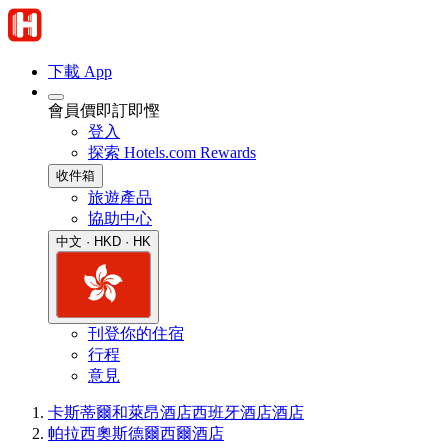
下載 App
會員價即訂即慳
登入
探索 Hotels.com Rewards
收件箱
旅遊產品
協助中心
中文 · HKD · HK
刊登你的住宿
行程
意見
卡斯蒂爾和萊昂酒店
西班牙酒店
酒店
帕拉西奧斯德爾西爾酒店