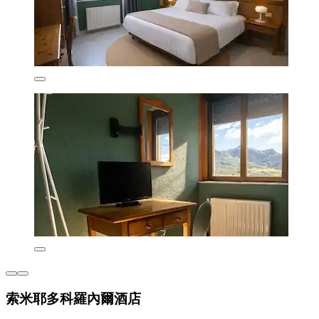
索米耶多科羅內爾酒店