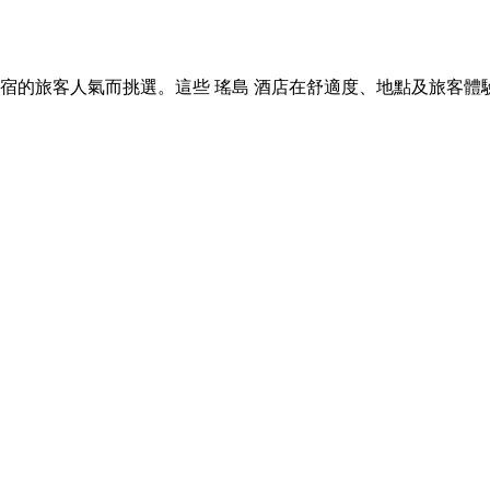
 瑤島 住宿的旅客人氣而挑選。這些 瑤島 酒店在舒適度、地點及旅