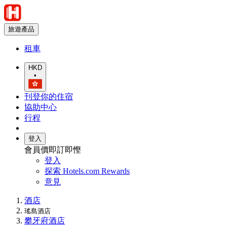
旅遊產品
租車
HKD
•
刊登你的住宿
協助中心
行程
登入
會員價即訂即慳
登入
探索 Hotels.com Rewards
意見
酒店
瑤島酒店
攀牙府酒店