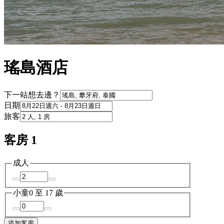
瑤島酒店
下一站想去邊？
日期
旅客
客房 1
成人
小童
0 至 17 歲
添加客房