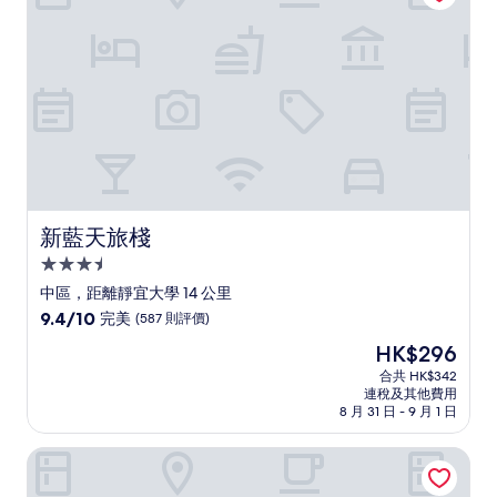
(1,012
則
評
價)
篇
評
價
新藍天旅棧
新藍天旅棧
3.5
星
中區，距離靜宜大學 14 公里
級
9.4
9.4/10
完美
(587 則評價)
住
分
現
HK$296
(滿
宿
售
分
合共 HK$342
HK$296
連稅及其他費用
為
8 月 31 日 - 9 月 1 日
10
分)，
台中福華大飯店
完
美，
(587