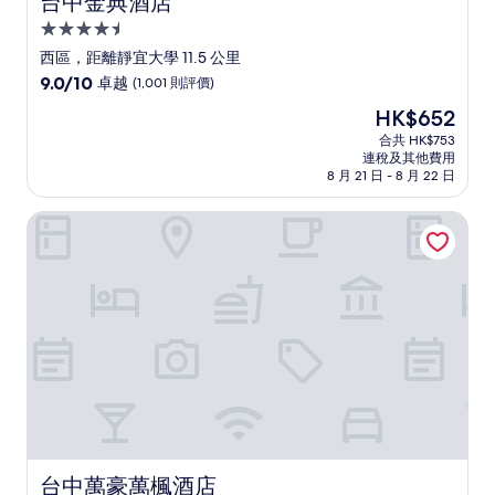
台中金典酒店
4.5
星
西區，距離靜宜大學 11.5 公里
級
9.0
9.0/10
卓越
(1,001 則評價)
住
分
現
HK$652
(滿
宿
售
分
合共 HK$753
HK$652
連稅及其他費用
為
8 月 21 日 - 8 月 22 日
10
分)，
台中萬豪萬楓酒店
卓
越，
(1,001
則
評
價)
篇
評
價
台中萬豪萬楓酒店
台中萬豪萬楓酒店