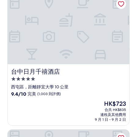
越，
(4
則
評
價)
篇
評
價
台中日月千禧酒店
台中日月千禧酒店
5.0
星
西屯區，距離靜宜大學 10 公里
級
9.4
9.4/10
完美
(1,003 則評價)
住
分
現
HK$723
(滿
宿
售
分
合共 HK$835
HK$723
連稅及其他費用
為
9 月 1 日 - 9 月 2 日
10
分)，
長榮桂冠酒店 (台中)
完