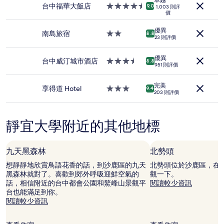
(2
住
台中福華大飯店
4.5
9.0
1,003 則評
位
價
宿
星
成
級
人
優異
住
南島旅宿
2.0
8.8
1
23 則評價
宿
星
晚)。
級
價
優異
住
台中威汀城市酒店
3.5
8.8
格
951 則評價
宿
星
及
級
供
完美
住
享得道 Hotel
3.0
9.4
應
203 則評價
宿
星
情
級
況
住
可
靜宜大學附近的其他地標
宿
能
會
出
九天黑森林
北勢頭
現
變
想靜靜地欣賞鳥語花香的話，到沙鹿區的九天
北勢頭位於沙鹿區，在
動，
黑森林就對了。喜歡到郊外呼吸迎鮮空氣的
觀一下。
可
話，相信附近的台中都會公園和鰲峰山景觀平
閱讀較少資訊
能
台也能滿足到你。
設
閱讀較少資訊
有
其