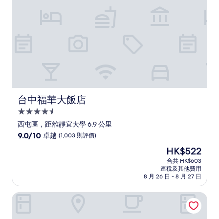
則
評
價)
篇
評
價
台中福華大飯店
台中福華大飯店
4.5
星
西屯區，距離靜宜大學 6.9 公里
級
9.0
9.0/10
卓越
(1,003 則評價)
住
分
現
HK$522
(滿
宿
售
分
合共 HK$603
HK$522
連稅及其他費用
為
8 月 26 日 - 8 月 27 日
10
分)，
萊茵河城堡飯店
卓
越，
(1,003