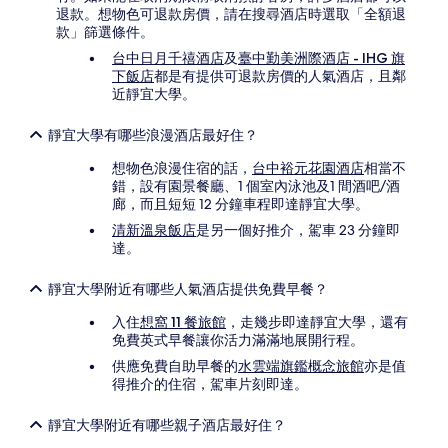
退款。想物色可退款房價，請在搜尋酒店時選取「全額退
款」篩選條件。
台中日月千禧酒店
及
臺中勤美洲際酒店 - IHG 旗
下飯店
都是有提供可退款房價的人氣酒店，且鄰
近靜宜大學。
靜宜大學有哪些浪漫酒店最好住？
想物色浪漫住宿的話，
台中裕元花園酒店
相當不
錯，設有園景餐廳、1 個室內泳池及1 間酒吧/酒
廊，而且短短 12 分鐘車程即達靜宜大學。
清新溫泉飯店
是另一個好推介，駕車 23 分鐘即
達。
靜宜大學附近有哪些人氣酒店提供免費早餐？
入住
想窩 11 餐旅館
，走幾步即達靜宜大學，還有
免費英式早餐讓你活力滿滿地展開行程。
供應免費自助早餐的
水雲端旗鑑概念旅館
亦是值
得推介的住宿，駕車片刻即達。
靜宜大學附近有哪些親子酒店最好住？