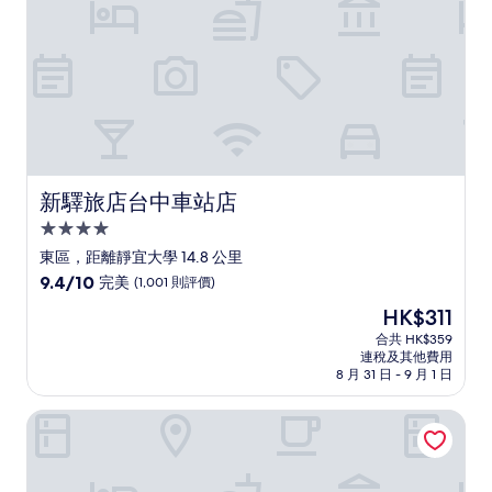
評
價)
篇
評
價
新驛旅店台中車站店
新驛旅店台中車站店
4.0
星
東區，距離靜宜大學 14.8 公里
級
9.4
9.4/10
完美
(1,001 則評價)
住
分
現
HK$311
(滿
宿
售
分
合共 HK$359
HK$311
連稅及其他費用
為
8 月 31 日 - 9 月 1 日
10
分)，
台中裕元花園酒店
完
美，
(1,001
則