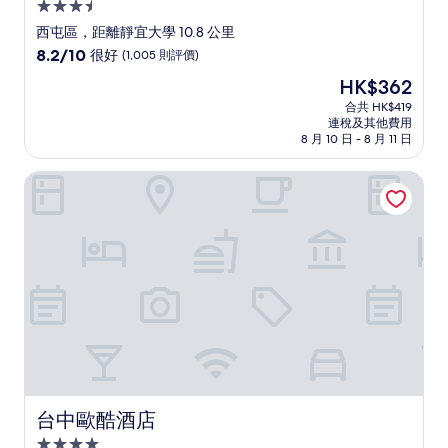
3.5
星
西屯區，距離靜宜大學 10.8 公里
級
8.2
8.2/10
很好
(1,005 則評價)
住
分
現
HK$362
(滿
宿
售
分
合共 HK$419
HK$362
連稅及其他費用
為
8 月 10 日 - 8 月 11 日
10
分)，
台中歐酷酒店
很
好，
(1,005
則
評
價)
篇
評
價
台中歐酷酒店
台中歐酷酒店
4.0