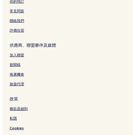
台中都會公園附近的酒店
你的預訂
台中 4 星級酒店
常見問題
和平區的溫泉酒店
聯絡我們
清水區酒店
評價住宿
草悟道附近的平價酒店
供應商、聯盟夥伴及媒體
台中港火車站附近的酒店
加入聯盟
台中附近的酒店
草悟道 2 星級酒店
新聞稿
台中沙鹿火車站附近的酒店
推廣機會
龍潭區 3 星級酒店
旅遊代理
台中的平價酒店
政策
成功嶺營區附近的酒店
條款及細則
大肚山附近的酒店
私隱
草悟道的旅舍
台中 3 星級酒店
Cookies