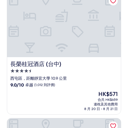
美，
(1,003
則
評
價)
篇
評
價
長榮桂冠酒店 (台中)
長榮桂冠酒店 (台中)
4.5
星
西屯區，距離靜宜大學 10.9 公里
級
9.0
9.0/10
卓越
(1,012 則評價)
住
分
現
HK$571
(滿
宿
售
分
合共 HK$659
HK$571
連稅及其他費用
為
8 月 20 日 - 8 月 21 日
10
分)，
新藍天旅棧
卓
越，