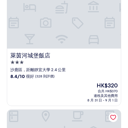
則
評
價)
篇
評
價
萊茵河城堡飯店
萊茵河城堡飯店
3.0
星
沙鹿區，距離靜宜大學 2.4 公里
級
8.4
8.4/10
很好
(328 則評價)
住
分
現
HK$320
(滿
宿
售
分
合共 HK$370
HK$320
連稅及其他費用
為
8 月 31 日 - 9 月 1 日
10
分)，
新驛旅店台中車站店
很
好，
(328
則