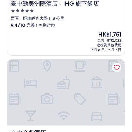
臺中勤美洲際酒店 - IHG 旗下飯店
臺中勤美洲際酒店 - IHG 旗下飯店
5.0
星
西區，距離靜宜大學 11.8 公里
級
9.4
9.4/10
完美
(175 則評價)
住
分
現
HK$1,751
(滿
宿
售
分
合共 HK$2,022
HK$1,751
連稅及其他費用
為
9 月 6 日 - 9 月 7 日
10
分)，
台中金典酒店
完
美，
(175
則
評
價)
篇
評
價
台中金典酒店