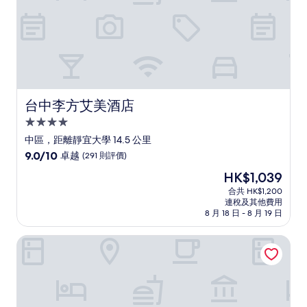
價)
篇
評
價
台中李方艾美酒店
台中李方艾美酒店
4.0
星
中區，距離靜宜大學 14.5 公里
級
9.0
9.0/10
卓越
(291 則評價)
住
分
現
HK$1,039
(滿
宿
售
分
合共 HK$1,200
HK$1,039
連稅及其他費用
為
8 月 18 日 - 8 月 19 日
10
分)，
台中豐邑 Moxy 酒店
卓
越，
(291
則
評
價)