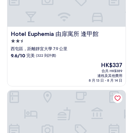
價
Hotel Euphemia 由扉寓所 逢甲館
Hotel Euphemia 由扉寓所 逢甲館
2.5
星
西屯區，距離靜宜大學 7.9 公里
級
9.6
9.6/10
完美
(322 則評價)
住
分
現
HK$337
(滿
宿
售
分
合共 HK$389
HK$337
連稅及其他費用
為
8 月 13 日 - 8 月 14 日
10
分)，
台中商旅
完
美，
(322
則
評
價)
篇
評