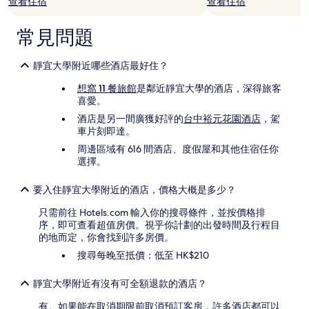
查看住宿
查看住宿
他
條
款。
常見問題
靜宜大學附近哪些酒店最好住？
想窩 11 餐旅館
是鄰近靜宜大學的酒店，深得旅客
喜愛。
酒店是另一間廣獲好評的
台中裕元花園酒店
，駕
車片刻即達。
周邊區域有 616 間酒店、度假屋和其他住宿任你
選擇。
要入住靜宜大學附近的酒店，價格大概是多少？
只需前往 Hotels.com 輸入你的搜尋條件，並按價格排
序，即可查看超值房價。視乎你計劃的出發時間及行程目
的地而定，你會找到許多房價。
搜尋每晚至抵價：低至 HK$210
靜宜大學附近有沒有可全額退款的酒店？
有。如果能在取消期限前取消預訂客房，許多酒店都可以