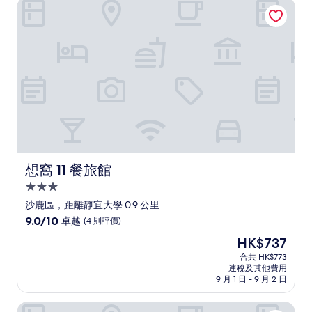
想窩 11 餐旅館
想窩 11 餐旅館
想窩 11 餐旅館
3.0
星
沙鹿區，距離靜宜大學 0.9 公里
級
9.0
9.0/10
卓越
(4 則評價)
住
分
現
HK$737
(滿
宿
售
分
合共 HK$773
HK$737
連稅及其他費用
為
9 月 1 日 - 9 月 2 日
10
分)，
台中日月千禧酒店
卓