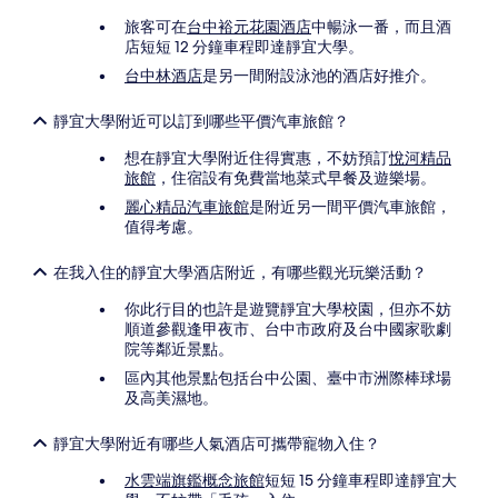
旅客可在
台中裕元花園酒店
中暢泳一番，而且酒
店短短 12 分鐘車程即達靜宜大學。
台中林酒店
是另一間附設泳池的酒店好推介。
靜宜大學附近可以訂到哪些平價汽車旅館？
想在靜宜大學附近住得實惠，不妨預訂
悅河精品
旅館
，住宿設有免費當地菜式早餐及遊樂場。
麗心精品汽車旅館
是附近另一間平價汽車旅館，
值得考慮。
在我入住的靜宜大學酒店附近，有哪些觀光玩樂活動？
你此行目的也許是遊覽靜宜大學校園，但亦不妨
順道參觀逢甲夜市、台中市政府及台中國家歌劇
院等鄰近景點。
區內其他景點包括台中公園、臺中市洲際棒球場
及高美濕地。
靜宜大學附近有哪些人氣酒店可攜帶寵物入住？
水雲端旗鑑概念旅館
短短 15 分鐘車程即達靜宜大