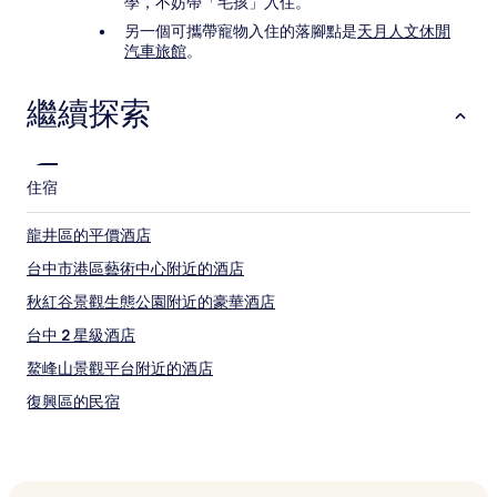
學，不妨帶「毛孩」入住。
另一個可攜帶寵物入住的落腳點是
天月人文休閒
汽車旅館
。
繼續探索
住宿
龍井區的平價酒店
台中市港區藝術中心附近的酒店
秋紅谷景觀生態公園附近的豪華酒店
台中 2 星級酒店
鰲峰山景觀平台附近的酒店
復興區的民宿
台中的泳池酒店
和平區的可泊車的酒店