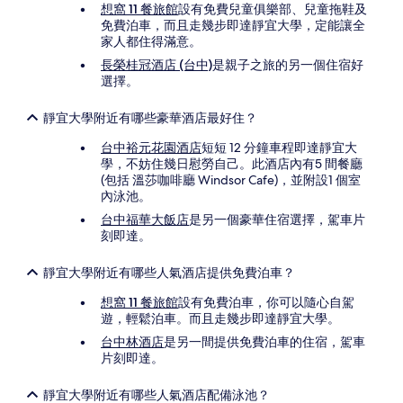
想窩 11 餐旅館
設有免費兒童俱樂部、兒童拖鞋及
免費泊車，而且走幾步即達靜宜大學，定能讓全
家人都住得滿意。
長榮桂冠酒店 (台中)
是親子之旅的另一個住宿好
選擇。
靜宜大學附近有哪些豪華酒店最好住？
台中裕元花園酒店
短短 12 分鐘車程即達靜宜大
學，不妨住幾日慰勞自己。此酒店內有5 間餐廳
(包括 溫莎咖啡廳 Windsor Cafe)，並附設1 個室
內泳池。
台中福華大飯店
是另一個豪華住宿選擇，駕車片
刻即達。
靜宜大學附近有哪些人氣酒店提供免費泊車？
想窩 11 餐旅館
設有免費泊車，你可以隨心自駕
遊，輕鬆泊車。而且走幾步即達靜宜大學。
台中林酒店
是另一間提供免費泊車的住宿，駕車
片刻即達。
靜宜大學附近有哪些人氣酒店配備泳池？