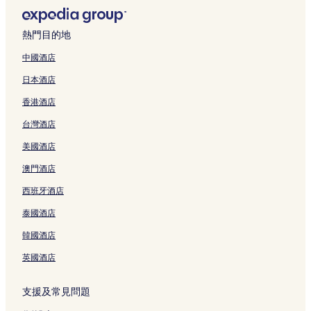
復興區 3 星級酒店
大雅區酒店
熱門目的地
東海大學附近的酒店
中國酒店
台中新烏日火車站附近的酒店
日本酒店
台中的歡迎 LGBTQIA 旅客的酒店
香港酒店
一中街夜市附近的平價酒店
台灣酒店
台中龍井火車站附近的酒店
美國酒店
台中的可泊車的酒店
草悟道附近的豪華酒店
澳門酒店
高鐵台中站附近的酒店
西班牙酒店
草悟道附近的商務酒店
泰國酒店
弘光科技大學附近的酒店
韓國酒店
台中的民宿
英國酒店
龍井區酒店
支援及常見問題
台中酒店