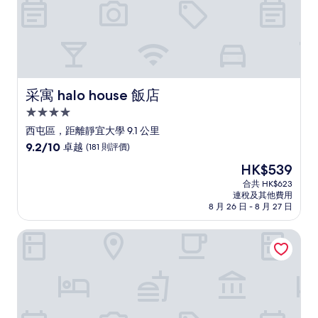
篇
評
價
采寓 halo house 飯店
采寓 halo house 飯店
4.0
星
西屯區，距離靜宜大學 9.1 公里
級
9.2
9.2/10
卓越
(181 則評價)
住
分
現
HK$539
(滿
宿
售
分
合共 HK$623
HK$539
連稅及其他費用
為
8 月 26 日 - 8 月 27 日
10
分)，
53 行館
卓
越，
(181
則
評
價)
篇