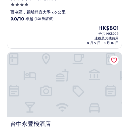
4.0
星
西屯區，距離靜宜大學 7.6 公里
級
9.0
9.0/10
卓越
(376 則評價)
住
分
現
HK$801
(滿
宿
售
分
合共 HK$925
HK$801
連稅及其他費用
為
8 月 9 日 - 8 月 10 日
10
分)，
台中永豐棧酒店
卓
越，
(376
則
評
價)
篇
評
價
台中永豐棧酒店
台中永豐棧酒店