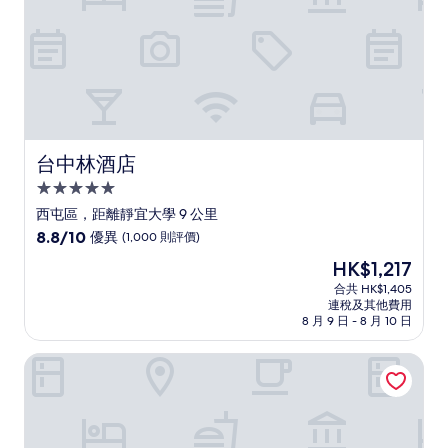
價)
篇
評
價
台中林酒店
台中林酒店
5.0
星
西屯區，距離靜宜大學 9 公里
級
8.8
8.8/10
優異
(1,000 則評價)
住
分
現
HK$1,217
(滿
宿
售
分
合共 HK$1,405
HK$1,217
連稅及其他費用
為
8 月 9 日 - 8 月 10 日
10
分)，
台中李方艾美酒店
優
異，
(1,000
則
評