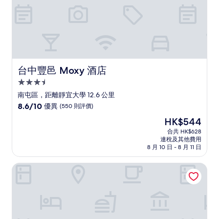
篇
評
價
台中豐邑 Moxy 酒店
台中豐邑 Moxy 酒店
3.5
星
南屯區，距離靜宜大學 12.6 公里
級
8.6
8.6/10
優異
(550 則評價)
住
分
現
HK$544
(滿
宿
售
分
合共 HK$628
HK$544
連稅及其他費用
為
8 月 10 日 - 8 月 11 日
10
分)，
采寓 halo house 飯店
優
異，
(550
則
評
價)