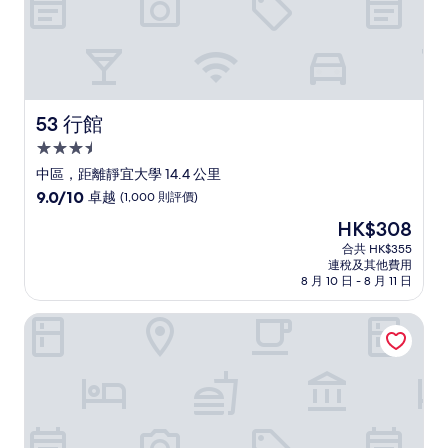
評
價
53 行館
53 行館
3.5
星
中區，距離靜宜大學 14.4 公里
級
9.0
9.0/10
卓越
(1,000 則評價)
住
分
現
HK$308
(滿
宿
售
分
合共 HK$355
HK$308
連稅及其他費用
為
8 月 10 日 - 8 月 11 日
10
分)，
Hotel Euphemia 由扉寓所 逢甲館
卓
越，
(1,000
則
評
價)
篇
評