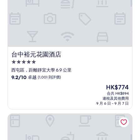
評
價)
篇
評
價
台中裕元花園酒店
台中裕元花園酒店
5.0
星
西屯區，距離靜宜大學 6.9 公里
級
9.2
9.2/10
卓越
(1,001 則評價)
住
分
現
HK$774
(滿
宿
售
分
合共 HK$894
HK$774
連稅及其他費用
為
9 月 6 日 - 9 月 7 日
10
分)，
台中林酒店
卓
越，
(1,001
則
評