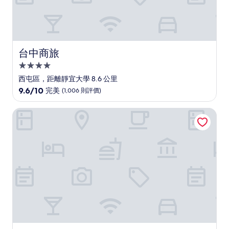
價
台中商旅
台中商旅
4.0
星
西屯區，距離靜宜大學 8.6 公里
級
9.6
9.6/10
完美
(1,006 則評價)
住
分
(滿
宿
臺中勤美洲際酒店 - IHG 旗下飯店
分
為
10
分)，
完
美，
(1,006
則
評
價)
篇
評
價