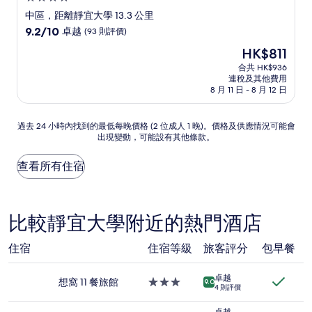
星
中區，距離靜宜大學 13.3 公里
級
9.2
9.2/10
卓越
(93 則評價)
住
分
現
HK$811
(滿
宿
售
分
合共 HK$936
HK$811
連稅及其他費用
為
8 月 11 日 - 8 月 12 日
10
分)，
卓
過
過去 24 小時內找到的最低每晚價格 (2 位成人 1 晚)。價格及供應情況可能會
越，
出現變動，可能設有其他條款。
去
(93
24
則
小
查看所有住宿
評
時
價)
內
篇
找
評
到
比較靜宜大學附近的熱門酒店
價
的
最
住宿
住宿等級
旅客評分
包早餐
低
每
晚
卓越
想窩 11 餐旅館
3.0
9.0
價
4 則評價
星
格
級
卓越