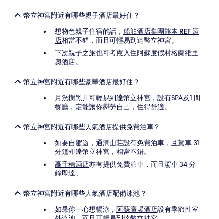
幣立神宮附近有哪些親子酒店最好住？
想物色親子住宿的話，
船舶酒店集團熊本 REF 酒
店
相當不錯，而且可輕易到達幣立神宮。
下次親子之旅也可考慮入住
阿蘇度假村格蘭維里
奧酒店
。
幣立神宮附近有哪些豪華酒店最好住？
月洸樹黑川
可輕易到達幣立神宮，設有SPA及1 間
餐廳，定能讓你慰勞自己，住得舒適。
幣立神宮附近有哪些人氣酒店提供免費泊車？
如要自駕遊，
通潤山莊
設有免費泊車，且駕車 31
分鐘即達幣立神宮，相當不錯。
高千穗酒店
亦有提供免費泊車，而且駕車 34 分
鐘即達。
幣立神宮附近有哪些人氣酒店配備泳池？
如果你一心想暢泳，
阿蘇廣場酒店
設有季節性室
外泳池，而且可輕易到達幣立神宮。