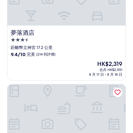
評
價
夢落酒店
夢落酒店
3.5
星
距離幣立神宮 17.2 公里
級
9.4
9.4/10
完美
(214 則評價)
住
分
現
HK$2,319
(滿
宿
售
分
合共 HK$2,551
HK$2,319
8 月 17 日 - 8 月 18 日
為
10
分)，
五瀨之里營地村及民宿
完
美，
(214
則
評
價)
篇
評