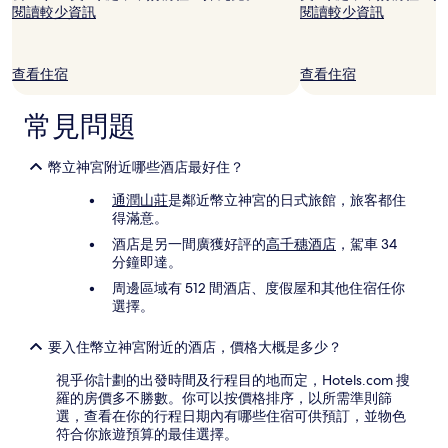
能
閱讀較少資訊
閱讀較少資訊
設
有
其
查看住宿
查看住宿
他
條
款。
常見問題
幣立神宮附近哪些酒店最好住？
通潤山莊
是鄰近幣立神宮的日式旅館，旅客都住
得滿意。
酒店是另一間廣獲好評的
高千穗酒店
，駕車 34
分鐘即達。
周邊區域有 512 間酒店、度假屋和其他住宿任你
選擇。
要入住幣立神宮附近的酒店，價格大概是多少？
視乎你計劃的出發時間及行程目的地而定，Hotels.com 搜
羅的房價多不勝數。你可以按價格排序，以所需準則篩
選，查看在你的行程日期內有哪些住宿可供預訂，並物色
符合你旅遊預算的最佳選擇。