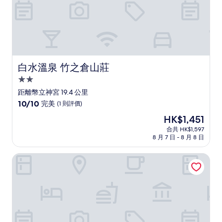
評
價
白水溫泉 竹之倉山莊
白水溫泉 竹之倉山莊
2.0
星
距離幣立神宮 19.4 公里
級
10.0
10/10
完美
(1 則評價)
住
分
現
HK$1,451
(滿
宿
售
分
合共 HK$1,597
HK$1,451
8 月 7 日 - 8 月 8 日
為
10
分)，
夢落酒店
完
美，
(1
則
評
價)
篇