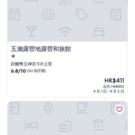
評
價)
篇
評
價
五瀨露營地露營和旅館
五瀨露營地露營和旅館
1.0
星
距離幣立神宮 9.8 公里
級
6.8
6.8/10
(20 則評價)
住
分
現
HK$411
(滿
宿
售
分
合共 HK$453
HK$411
9 月 1 日 - 9 月 2 日
為
10
分)，
白水溫泉 竹之倉山莊
(20
則
評
價)
篇