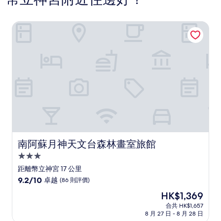
南阿蘇月神天文台森林畫室旅館
南阿蘇月神天文台森林畫室旅館
南阿蘇月神天文台森林畫室旅館
3.0
星
距離幣立神宮 17 公里
級
9.2
9.2/10
卓越
(86 則評價)
住
分
現
HK$1,369
(滿
宿
售
分
合共 HK$1,657
HK$1,369
8 月 27 日 - 8 月 28 日
為