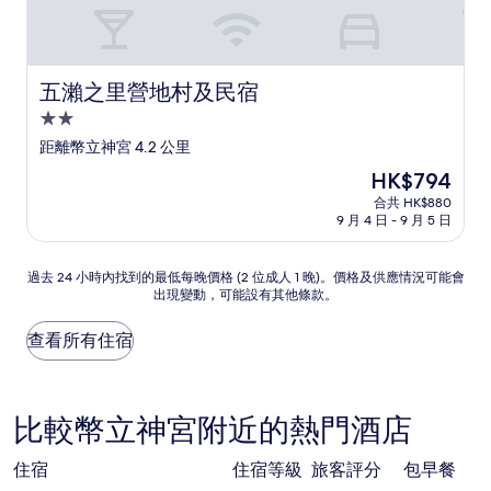
價
五瀨之里營地村及民宿
五瀨之里營地村及民宿
2.0
星
距離幣立神宮 4.2 公里
級
現
HK$794
住
售
合共 HK$880
宿
HK$794
9 月 4 日 - 9 月 5 日
過
過去 24 小時內找到的最低每晚價格 (2 位成人 1 晚)。價格及供應情況可能會
出現變動，可能設有其他條款。
去
24
小
查看所有住宿
時
內
找
到
比較幣立神宮附近的熱門酒店
的
最
住宿
住宿等級
旅客評分
包早餐
低