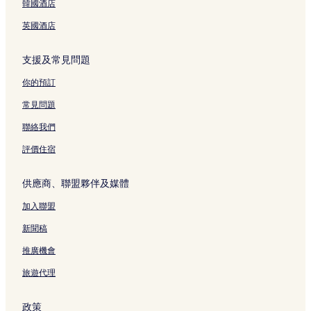
阿蘇高地博物館公園附近的酒店
韓國酒店
金內酒店
英國酒店
阿蘇市的平價酒店
支援及常見問題
高森町酒店
美鄉町酒店
你的預訂
阿蘇市的溫泉酒店
常見問題
通潤橋附近的酒店
聯絡我們
Sensuikyou 纜車附近的酒店
評價住宿
草千里觀景台附近的酒店
供應商、聯盟夥伴及媒體
南阿蘇村旅客諮詢中心附近的酒店
加入聯盟
立野站附近的酒店
宮地站附近的酒店
新聞稿
阿蘇市的可泊車的酒店
推廣機會
赤水站附近的酒店
旅遊代理
阿蘇市的旅館
政策