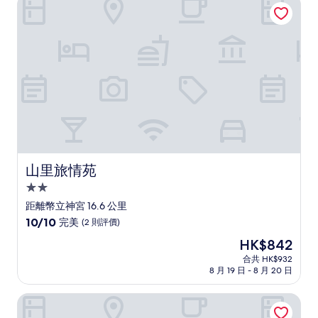
山里旅情苑
完
美，
(34
則
評
價)
篇
評
價
山里旅情苑
山里旅情苑
2.0
星
距離幣立神宮 16.6 公里
級
10.0
10/10
完美
(2 則評價)
住
分
現
HK$842
(滿
宿
售
分
合共 HK$932
HK$842
8 月 19 日 - 8 月 20 日
為
10
分)，
索雷斯特高千穗町酒店
完