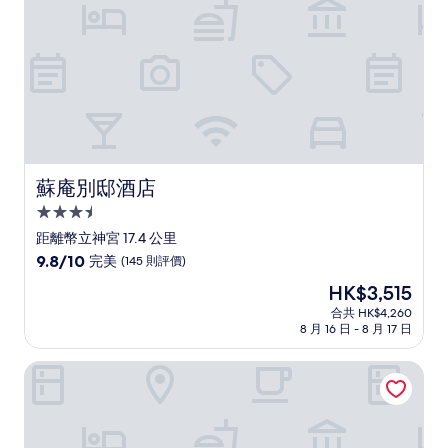
則
評
價)
篇
評
價
蘇庵別邸酒店
蘇庵別邸酒店
3.5
星
距離幣立神宮 17.4 公里
級
9.8
9.8/10
完美
(145 則評價)
住
分
現
HK$3,515
(滿
宿
售
分
合共 HK$4,260
HK$3,515
8 月 16 日 - 8 月 17 日
為
10
分)，
五瀨露營地露營和旅館
完
美，
(145
則