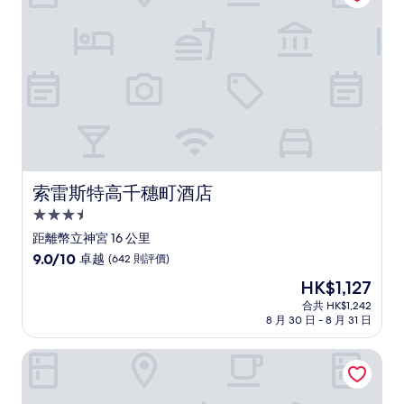
美，
(2
則
評
價)
篇
評
價
索雷斯特高千穗町酒店
索雷斯特高千穗町酒店
3.5
星
距離幣立神宮 16 公里
級
9.0
9.0/10
卓越
(642 則評價)
住
分
現
HK$1,127
(滿
宿
售
分
合共 HK$1,242
HK$1,127
8 月 30 日 - 8 月 31 日
為
10
分)，
蘇庵別邸酒店
卓
越，
(642