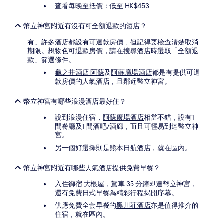
查看每晚至抵價：低至 HK$453
幣立神宮附近有沒有可全額退款的酒店？
有。許多酒店都設有可退款房價，但記得要檢查清楚取消
期限。想物色可退款房價，請在搜尋酒店時選取「全額退
款」篩選條件。
龜之井酒店 阿蘇
及
阿蘇廣場酒店
都是有提供可退
款房價的人氣酒店，且鄰近幣立神宮。
幣立神宮有哪些浪漫酒店最好住？
說到浪漫住宿，
阿蘇廣場酒店
相當不錯，設有1
間餐廳及1 間酒吧/酒廊，而且可輕易到達幣立神
宮。
另一個好選擇則是
熊本日航酒店
，就在區內。
幣立神宮附近有哪些人氣酒店提供免費早餐？
入住
御宿 大根屋
，駕車 35 分鐘即達幣立神宮，
還有免費日式早餐為精彩行程揭開序幕。
供應免費全套早餐的
黑川莊酒店
亦是值得推介的
住宿，就在區內。