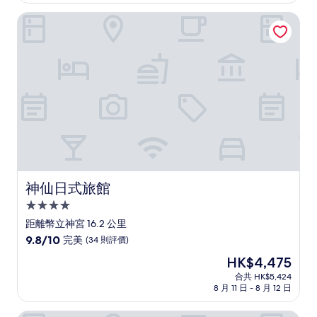
10
分)，
神仙日式旅館
卓
越，
(86
則
評
價)
篇
評
價
神仙日式旅館
神仙日式旅館
4.0
星
距離幣立神宮 16.2 公里
級
9.8
9.8/10
完美
(34 則評價)
住
分
現
HK$4,475
(滿
宿
售
分
合共 HK$5,424
HK$4,475
8 月 11 日 - 8 月 12 日
為
10
分)，