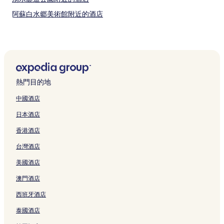
阿蘇白水郷美術館附近的酒店
森林冒險美里附近的酒店
中岳山附近的酒店
阿蘇山附近的酒店
阿蘇市的日式旅館
熱門目的地
菅浦瀑布附近的酒店
中國酒店
阿蘇牛奶牧場附近的酒店
日本酒店
阿蘇市的Spa 酒店
香港酒店
阿蘇猿猴劇場附近的酒店
台灣酒店
阿蘇農場樂園附近的酒店
美國酒店
立野酒店
寶來寶來神社附近的酒店
澳門酒店
俵附近的酒店
西班牙酒店
阿蘇市酒店
泰國酒店