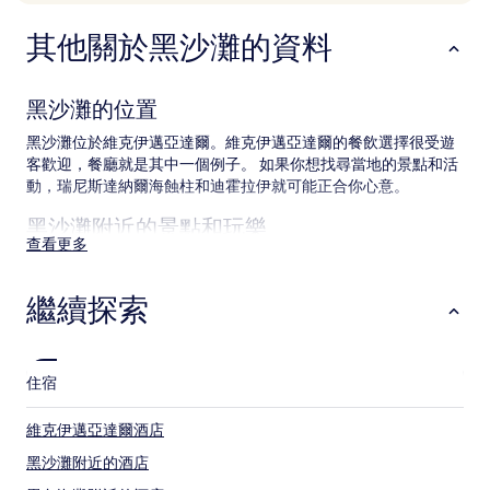
晚)。
價
其他關於黑沙灘的資料
格
及
供
應
黑沙灘的位置
情
況
黑沙灘位於維克伊邁亞達爾。維克伊邁亞達爾的餐飲選擇很受遊
可
客歡迎，餐廳就是其中一個例子。 如果你想找尋當地的景點和活
能
動，瑞尼斯達納爾海蝕柱和迪霍拉伊就可能正合你心意。
會
出
黑沙灘附近的景點和玩樂
現
查看更多
變
黑沙灘附近的觀光熱點
動，
可
繼續探索
迪霍拉伊
能
瑞尼斯達納爾海蝕柱
設
黑色海灘
有
維克教堂
其
住宿
哈爾薩內夫斯赫利爾洞穴
他
條
維克伊邁亞達爾酒店
款。
黑沙灘附近的酒店