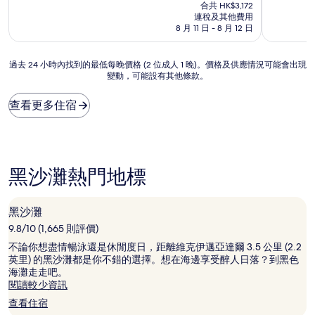
售
分
分
合共 HK$3,172
HK$2,812
為
為
連稅及其他費用
10
10
8 月 11 日 - 8 月 12 日
分)，
分)，
優
優
過
過去 24 小時內找到的最低每晚價格 (2 位成人 1 晚)。價格及供應情況可能會出現
異，
異，
變動，可能設有其他條款。
去
(421
(36
24
則
則
小
評
評
查看更多住宿
時
價)
價)
內
篇
篇
找
評
評
到
價
價
的
黑沙灘熱門地標
最
低
每
黑沙灘
晚
9.8/10 (1,665 則評價)
價
格
不論你想盡情暢泳還是休閒度日，距離維克伊邁亞達爾 3.5 公里 (2.2
(2
英里) 的黑沙灘都是你不錯的選擇。想在海邊享受醉人日落？到黑色
位
海灘走走吧。
成
閱讀較少資訊
人
查看住宿
1