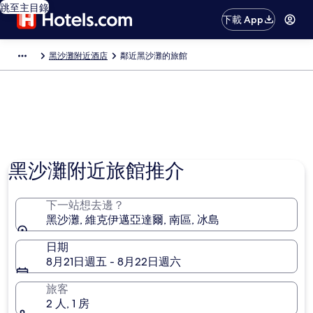
跳至主目錄
下載 App
黑沙灘附近酒店
鄰近黑沙灘的旅館
黑沙灘附近旅館推介
下一站想去邊？
黑沙灘, 維克伊邁亞達爾, 南區, 冰島
日期
8月21日週五 - 8月22日週六
旅客
2 人, 1 房