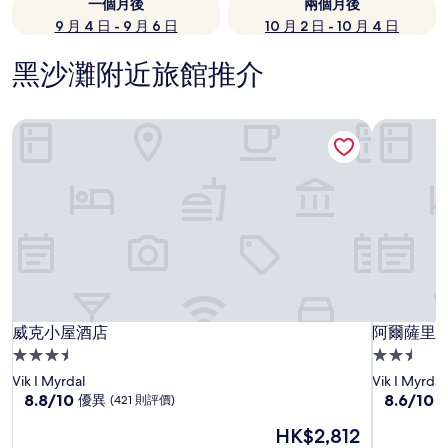
一個月後
兩個月後
9 月 4 日 - 9 月 6 日
10 月 2 日 - 10 月 4 日
黑沙灘附近旅館推介
威克小屋酒店
阿爾薩里
威克小屋酒店
阿爾薩里
威克小屋酒店
阿爾薩里
3.5
2.5
星
星
Vik I Myrdal
Vik I Myrdal
級
8.8
級
8.6
8.8/10
8.6/10
優異
(421 則評價)
分
分
住
住
現
HK$2,812
(滿
(滿
宿
宿