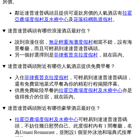
房價。
鄰近達普達普碼頭且提供可退款房價的人氣酒店有
拉霍
亞農場度假村及水療中心
及
花落棕櫚島渡假村
。
達普達普碼頭有哪些浪漫酒店最好住？
說到浪漫住宿，
無足輕重海灘度假村
相當不錯，設有海
景餐廳，而且可輕易到達達普達普碼頭。
另一個好選擇則是
菲律賓普克拉度假村
，就在區內。
達普達普碼頭附近有哪些人氣酒店提供免費早餐？
入住
菲律賓普克拉度假村
，可輕易到達達普達普碼頭，
還有免費當地菜式早餐為你的精彩行程揭開序幕。
供應免費歐陸早餐的
拉霍亞農場度假村及水療中心
亦是
值得推介的住宿，就在區內。
達普達普碼頭附近有哪些豪華酒店最好住？
拉霍亞農場度假村及水療中心
可輕易到達達普達普碼
頭，不妨住幾日慰勞自己。此度假村內有 1 間餐廳，名
為Umani Restaurant，並附設1 個室外泳池和瑞典式按摩