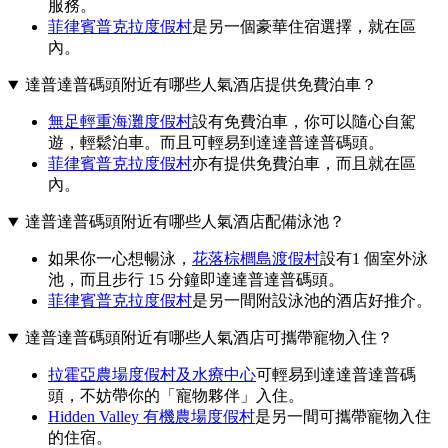
服務。
菲律賓普克拉度假村
是另一個豪華住宿選擇，就在區
內。
達普達普碼頭附近有哪些人氣酒店提供免費泊車？
無足輕重海灘度假村
設有免費泊車，你可以隨心自駕
遊，輕鬆泊車。而且可輕易到達達普達普碼頭。
菲律賓普克拉度假村
亦有提供免費泊車，而且就在區
內。
達普達普碼頭附近有哪些人氣酒店配備泳池？
如果你一心想暢泳，
花落棕櫚島渡假村
設有1 個室外泳
池，而且步行 15 分鐘即達達普達普碼頭。
菲律賓普克拉度假村
是另一間附設泳池的酒店好推介。
達普達普碼頭附近有哪些人氣酒店可攜帶寵物入住？
拉霍亞農場度假村及水療中心
可輕易到達達普達普碼
頭，不妨帶你的「寵物夥伴」入住。
Hidden Valley 有機農場度假村
是另一間可攜帶寵物入住
的住宿。