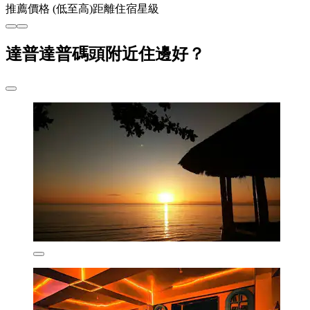
推薦
價格 (低至高)
距離
住宿星級
達普達普碼頭附近住邊好？