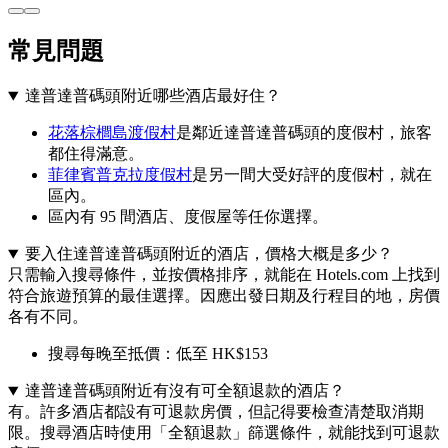
常見問題
達普達普碼頭附近哪些酒店最好住？
花落棕櫚島渡假村
是鄰近達普達普碼頭的度假村，旅客
都住得滿意。
菲律賓普克拉度假村
是另一間大受好評的度假村，就在
區內。
區內有 95 間酒店、度假屋等任你選擇。
要入住達普達普碼頭附近的酒店，價格大概是多少？
只需輸入搜尋條件，並按價格排序，就能在 Hotels.com 上找到
符合旅遊預算的最佳選擇。因應出發日期及行程目的地，房價
各有不同。
搜尋每晚至抵價：低至 HK$153
達普達普碼頭附近有沒有可全額退款的酒店？
有。許多酒店都設有可退款房價，但記得要檢查清楚取消期
限。搜尋酒店時使用「全額退款」篩選條件，就能找到可退款