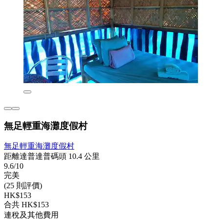
無足輕重海灘度假村
無足輕重海灘度假村
距離達普達普碼頭 10.4 公里
9.6/10
完美
(25 則評價)
HK$153
合共 HK$153
連稅及其他費用