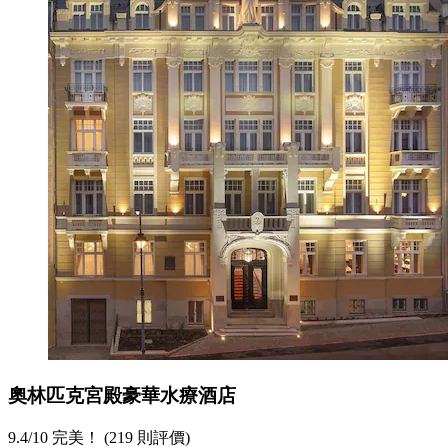
奧林匹克宮殿豪華水療酒店
9.4
/
10
完美！ (219 則評價)