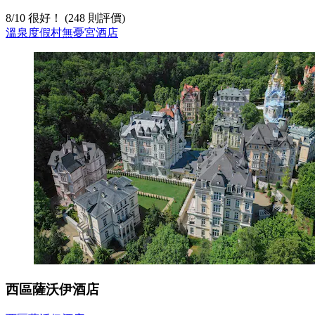
8
/
10
很好！ (248 則評價)
溫泉度假村無憂宮酒店
西區薩沃伊酒店