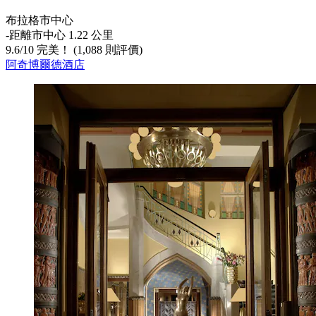
布拉格市中心
‐
距離市中心 1.22 公里
9.6
/
10
完美！ (1,088 則評價)
阿奇博爾德酒店