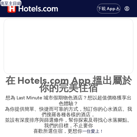
跳至主目錄
下載 App
editorial
在 Hotels.com App 搵出屬於
你的完美住宿
想為 Last Minute 城市假期物色酒店？想以超值價格獲享出
色體驗？
為你提供簡單、快捷而可靠的方式，預訂你的心水酒店。我
們搜羅各種各樣的酒店，
並設有深度排序與篩選條件，幫你探索及尋找心水落腳點。
我們的目標，不止要你
喜歡所選住宿，更想你
一住愛上！