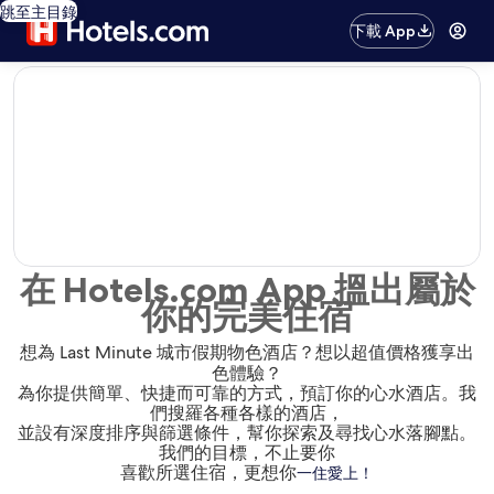
跳至主目錄
下載 App
editorial
在 Hotels.com App 搵出屬於
你的完美住宿
想為 Last Minute 城市假期物色酒店？想以超值價格獲享出
色體驗？
為你提供簡單、快捷而可靠的方式，預訂你的心水酒店。我
們搜羅各種各樣的酒店，
並設有深度排序與篩選條件，幫你探索及尋找心水落腳點。
我們的目標，不止要你
喜歡所選住宿，更想你
一住愛上！