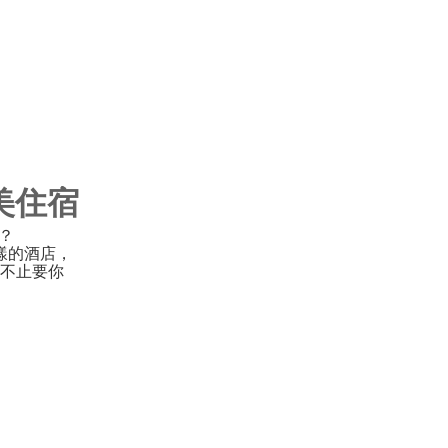
完美住宿
驗？
樣的酒店，
不止要你