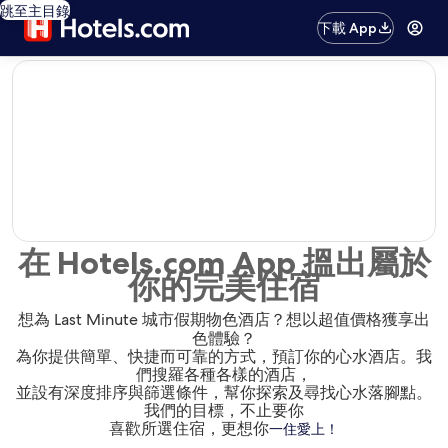
跳至主目錄
下載 App
editorial
在 Hotels.com App 搵出屬於
你的完美住宿
想為 Last Minute 城市假期物色酒店？想以超值價格獲享出
色體驗？
為你提供簡單、快捷而可靠的方式，預訂你的心水酒店。我
們搜羅各種各樣的酒店，
並設有深度排序與篩選條件，幫你探索及尋找心水落腳點。
我們的目標，不止要你
喜歡所選住宿，更想你
一住愛上！