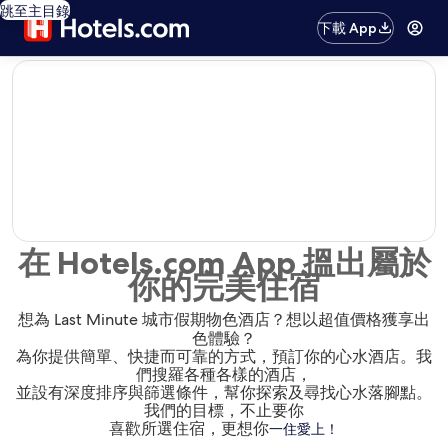
跳至主目錄
下載 App
editorial
在 Hotels.com App 搵出屬於
你的完美住宿
想為 Last Minute 城市假期物色酒店？想以超值價格獲享出
色體驗？
為你提供簡單、快捷而可靠的方式，預訂你的心水酒店。我
們搜羅各種各樣的酒店，
並設有深度排序與篩選條件，幫你探索及尋找心水落腳點。
我們的目標，不止要你
喜歡所選住宿，更想你
一住愛上！