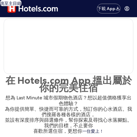
跳至主目錄
下載 App
editorial
在 Hotels.com App 搵出屬於
你的完美住宿
想為 Last Minute 城市假期物色酒店？想以超值價格獲享出
色體驗？
為你提供簡單、快捷而可靠的方式，預訂你的心水酒店。我
們搜羅各種各樣的酒店，
並設有深度排序與篩選條件，幫你探索及尋找心水落腳點。
我們的目標，不止要你
喜歡所選住宿，更想你
一住愛上！