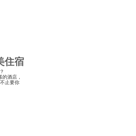
完美住宿
驗？
樣的酒店，
不止要你