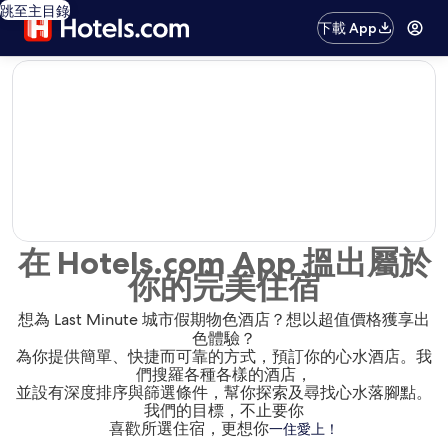
跳至主目錄
下載 App
editorial
在 Hotels.com App 搵出屬於
你的完美住宿
想為 Last Minute 城市假期物色酒店？想以超值價格獲享出
色體驗？
為你提供簡單、快捷而可靠的方式，預訂你的心水酒店。我
們搜羅各種各樣的酒店，
並設有深度排序與篩選條件，幫你探索及尋找心水落腳點。
我們的目標，不止要你
喜歡所選住宿，更想你
一住愛上！