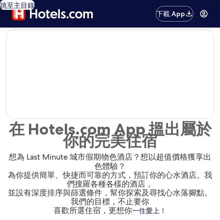
跳至主目錄
下載 App
editorial
在 Hotels.com App 搵出屬於
你的完美住宿
想為 Last Minute 城市假期物色酒店？想以超值價格獲享出
色體驗？
為你提供簡單、快捷而可靠的方式，預訂你的心水酒店。我
們搜羅各種各樣的酒店，
並設有深度排序與篩選條件，幫你探索及尋找心水落腳點。
我們的目標，不止要你
喜歡所選住宿，更想你
一住愛上！